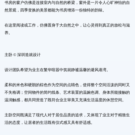
书房的窗户仿佛是连接室内与自然的桥梁，窗外是一片令人心旷神怡的自
然景观，四季变换的美景都能为书房增添一份独特的韵味。
在这里阅读或工作，仿佛置身于大自然之中，让心灵得到真正的放松与滋
养。
主卧 © 深圳造就设计
设计团队希望为业主在繁华喧嚣中筑就静谧温馨的避风港湾。
柔和的米色和硬朗的棕色作为空间的点睛色，使得整个空间活泼的同时又
不失格调；空间物件的简约线条、艺术装置的温婉色调、身体所能接触的
温润触感，都共同营造了既符合业主审美又充满生活温度的休憩空间。
主卧空间既满足了现代人对于居住品质的追求，又体现了业主对于精致生
活的态度，让居者的生活既有仪式感又具有舒适感。