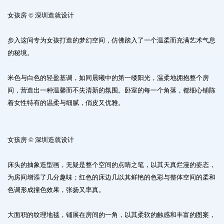
女孩房 © 深圳造就设计
步入这间专为女孩打造的梦幻空间，仿佛踏入了一个温柔而充满艺术气息
的秘境。
米色与白色的轻盈基调，如同晨曦中的第一缕阳光，温柔地拥抱整个房
间，营造出一种温馨而不失清新的氛围。卧室的每一个角落，都细心铺陈
着女性特有的温柔与细腻，俏皮又优雅。
女孩房 © 深圳造就设计
床头的抽象造型画，无疑是整个空间的点睛之笔，以其天真烂漫的姿态，
为房间增添了几分趣味；红色的床边几以其鲜艳的色彩与整体空间的柔和
色调形成撞色效果，张扬又率真。
大面积的纹理地毯，铺展在房间的一角，以其柔软的触感和丰富的图案，