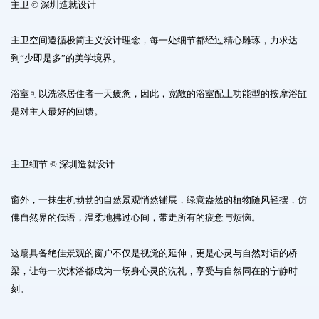
主卫 © 深圳造就设计
主卫空间遵循极简主义设计理念，每一处细节都经过精心雕琢，力求达
到“少即是多”的美学境界。
浴室可以洗涤居住者一天疲惫，因此，宽敞的浴室配上功能型的按摩浴缸
是对主人最好的回馈。
主卫细节 © 深圳造就设计
窗外，一抹生机勃勃的自然景观悄然铺展，绿意盎然的植物随风轻摆，仿
佛自然界的低语，温柔地拂过心间，带走所有的疲惫与烦恼。
这扇具备绝佳景观的窗户不仅是视觉的延伸，更是心灵与自然对话的桥
梁，让每一次沐浴都成为一场身心灵的洗礼，享受与自然同在的宁静时
刻。