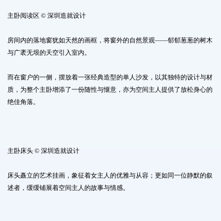
主卧阅读区 © 深圳造就设计
房间内的落地窗犹如天然的画框，将窗外的自然景观——郁郁葱葱的树木
与广袤无垠的天空引入室内。
而在窗户的一侧，摆放着一张经典造型的单人沙发，以其独特的设计与材
质，为整个主卧增添了一份随性与惬意，亦为空间主人提供了放松身心的
绝佳角落。
主卧床头 © 深圳造就设计
床头矗立的艺术挂画，象征着女主人的优雅与从容；更如同一位静默的叙
述者，缓缓铺展着空间主人的故事与情感。