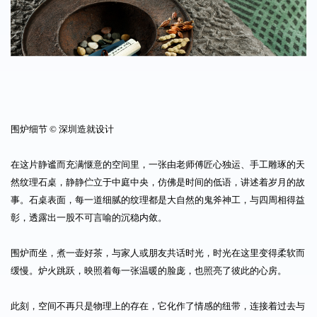
围炉细节 © 深圳造就设计
在这片静谧而充满惬意的空间里，一张由老师傅匠心独运、手工雕琢的天
然纹理石桌，静静伫立于中庭中央，仿佛是时间的低语，讲述着岁月的故
事。石桌表面，每一道细腻的纹理都是大自然的鬼斧神工，与四周相得益
彰，透露出一股不可言喻的沉稳内敛。
围炉而坐，煮一壶好茶，与家人或朋友共话时光，时光在这里变得柔软而
缓慢。炉火跳跃，映照着每一张温暖的脸庞，也照亮了彼此的心房。
此刻，空间不再只是物理上的存在，它化作了情感的纽带，连接着过去与