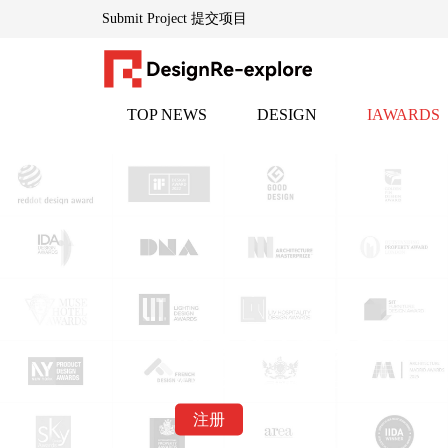
Submit Project 提交项目
TOP NEWS
DESIGN
IAWARDS
DesignRe-explore设计再探索「www.indesignadd.com 」
头条
设计
邸赛
— — 全球创意生态的灵感引擎
隶属于英国伦敦DESIGNREEXPLORE传媒集团，创立于
为设计师、地产家居专业人士及文化创意从业者提供每日
平台通过整合千家国际合作伙伴资源，构建了横跨设计全
核心品牌：
邸赛设计竞赛中心
▸
HEPER创意黑皮书「www.heperdesign.com 」
：全球创意
作品提交邮箱：indesignaddcom@foxmail.co
▸
iawards邸赛设计竞赛中心「www.indesignadd.com/Match/L
注册
以"再探索"为基因，持续赋能设计生态的对话、碰撞与进