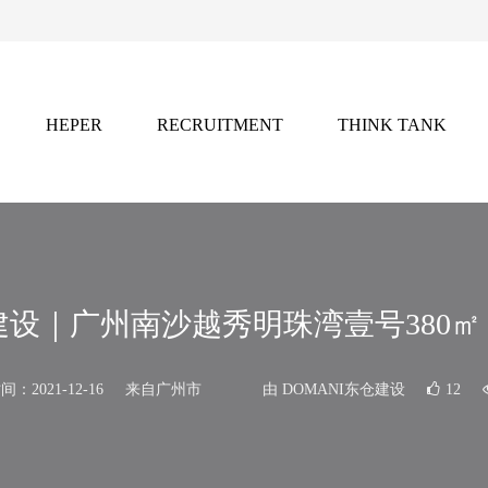
HEPER
RECRUITMENT
THINK TANK
灵感
招聘
智库
2021年，凭借独特的全球创意资源网络，
前沿的行业洞察与灵感库藏。
产业链的权威内容矩阵。
仓建设｜广州南沙越秀明珠湾壹号380
灵感库，发掘前沿设计趋势与跨学科创新实践。
：2021-12-16
来自广州市
由 DOMANI东仓建设
12
ist」
：推动行业未来的国际竞赛平台，聚焦设计新锐力量。
化。