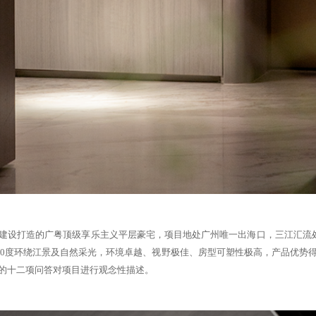
仓建设打造的广粤顶级享乐主义平层豪宅，项目地处广州唯一出海口，三江汇流
270度环绕江景及自然采光，环境卓越、视野极佳、房型可塑性极高，产品优势
的十二项问答对项目进行观念性描述。