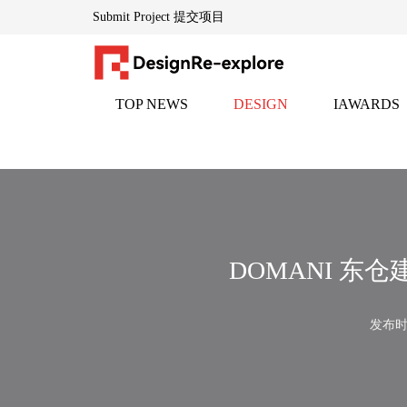
Submit Project 提交项目
TOP NEWS
DESIGN
IAWARDS
DesignRe-explore设计再探索「www.indesignadd.com 」
头条
设计
邸赛
— — 全球创意生态的灵感引擎
隶属于英国伦敦DESIGNREEXPLORE传媒集团，创立于
为设计师、地产家居专业人士及文化创意从业者提供每日
平台通过整合千家国际合作伙伴资源，构建了横跨设计全
DOMANI 东
核心品牌：
▸
HEPER创意黑皮书「www.heperdesign.com 」
：全球创意
发布时间
▸
iawards邸赛设计竞赛中心「www.indesignadd.com/Match/L
以"再探索"为基因，持续赋能设计生态的对话、碰撞与进