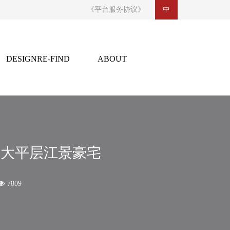
《平台服务协议》
中
DESIGNRE-FIND
ABOUT
CONTACT US
设计再发现
关于
indesignaddcom@foxmail.com
https://weibo.com/u/2530221873
合作联系：136 6001 3049 / 奖项申报：159 8919 3049
㎡ 大平层江景豪宅
7809