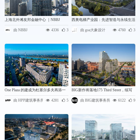
上海北外滩友邦金融中心 ｜NBBJ
西奥电梯产业园：先进智造与永续生活
兼容的“未来工厂”｜goa大象设计
由 NBBJ
4336
3
由 goa大象设计
4760
3
One Plaza 的建成为杜塞尔多夫再添一
BIG新作将落地175 Third Street，续写
座标志性建筑 | HPP建筑事务所
Gowanus天际线
由 HPP建筑事务所
4281
5
由 BIG建筑事务所
6122
9