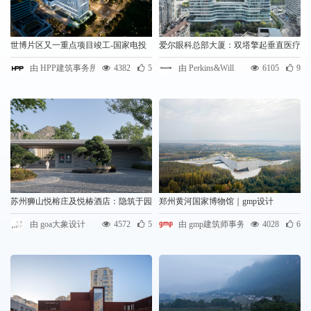
世博片区又一重点项目竣工-国家电投
爱尔眼科总部大厦：双塔擎起垂直医疗
上电大厦 | HPP DESIGN
新生态｜Perkins&Will
由 HPP建筑事务所
4382
5
由 Perkins&Will
6105
9
苏州狮山悦榕庄及悦椿酒店：隐筑于园
郑州黄河国家博物馆｜gmp设计
/ goa大象设计
由 goa大象设计
4572
5
由 gmp建筑师事务所
4028
6