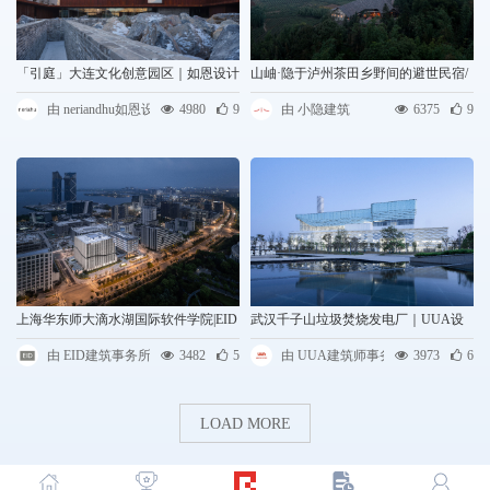
「引庭」大连文化创意园区｜如恩设计
山岫·隐于泸州茶田乡野间的避世民宿/
小隐建筑
由 neriandhu如恩设计
4980
9
由 小隐建筑
6375
9
上海华东师大滴水湖国际软件学院|EID
武汉千子山垃圾焚烧发电厂｜UUA设
Arch姜平工作室
计
由 EID建筑事务所
3482
5
由 UUA建筑师事务所
3973
6
LOAD MORE