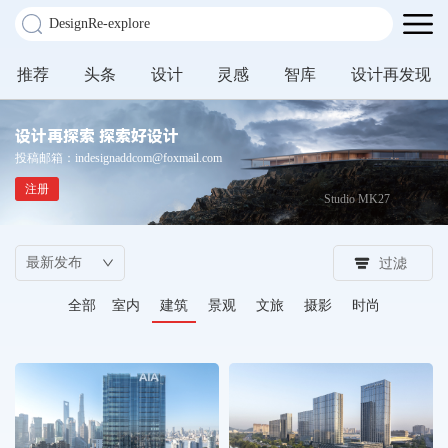
推荐
头条
设计
灵感
智库
设计再发现
设计再探索 探索好设计
投稿邮箱：indesignaddcom@foxmail.com
注册
Studio MK27
过滤
全部
室内
建筑
景观
文旅
摄影
时尚