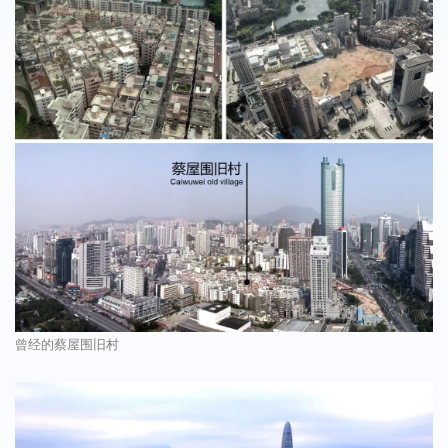
曾经的蔡屋围旧村