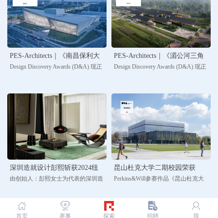
PES-Architects｜《南昌保利大
PES-Architects｜《湄公河三角
Design Discovery Awards (D&A) 现正
Design Discovery Awards (D&A) 现正
剧院》荣获2024 Design
洲农业博物馆》荣获2024
式揭晓：PES-Architects参赛作品《南
式揭晓：PES-Architects参赛作品《湄
Discovery Awards（D&A）设计
Design Discovery
昌保利大剧院》在2024年度建筑设计
公河三角洲农业博物馆》在2024年度
奖！
Awards（D&A）设计奖！
类别中获得年度Winner的杰出成就。
建筑设计类别中获得年度Winner的杰
出成就。
深圳造就设计彭熙斩获2024纽
昆山杜克大学二期校园荣获
由创始人：彭熙女士为代表的深圳造
Perkins&Will参赛作品《昆山杜克大
约建筑设计奖，荣耀加冕！
2024 Design Discovery
就设计，通过设计创造而获得了享有
学二期校园》在2024 Design
Awards（D&A）设计奖！
盛誉的殊荣，获奖作品：《现代美学
Discovery Awards（D&A）众多国家/
与居住艺术的邂逅》在2024 NY
地区的参赛作品中脱颖而出，并荣膺
首页
赛事
探索
招聘
我
Architectural Design Awards（纽约建
建筑设计类别奖项的WINNER！