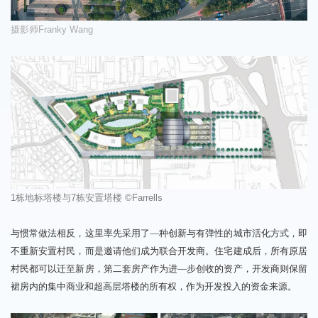
摄影师
Franky Wang
1
栋地标塔楼与
7
栋安置塔楼
©Farrells
与惯常做法相反，这里率先采用了
—种创新与有弹性的城市活化方式
，即
不重新安置村民，而是邀请他们成为联合开发商。住宅建成后，所有原居
村民都可以迁至新房，第二套房产作为进—步创收的资产，开发商则保留
裙房内的集中商业和超高层塔楼的所有权，作为开发投入的资金来源。