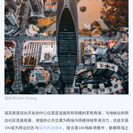
摄影师
John Huang
该高密度综合开发的中心位置是
连接所有塔楼的零售商场，与地铁站和周
边社区直接相通。
便捷的公共交通为商场与塔楼持续带来活力，也使京基
100成为周边社区与
城市的连接体
。除京基100地标塔楼外，裙楼商场之