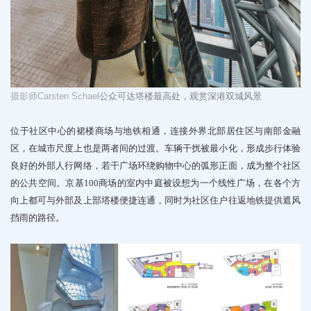
摄影师
Carsten Schael
公众可达塔楼最高处，观赏深港双城风景
位于社区中心的裙楼商场与地铁相通，连接外界北部居住区与南部金融
区，在城市尺度上也是两者间的过渡。车辆干扰被最小化，形成
步行体验
良好的外部人行网络
，若干广场环绕购物中心的弧形正面，成为整个社区
的公共空间。
京基100商场的室内中庭被设想为一个线性广场
，在各个方
向上都可与外部及上部塔楼便捷连通，同时为社区住户往返地铁提供遮风
挡雨的路径。