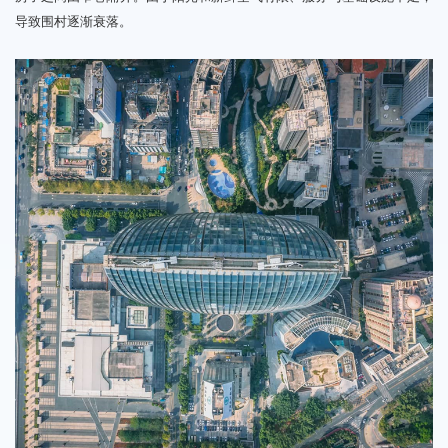
导致围村逐渐衰落。