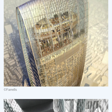
©Farrells