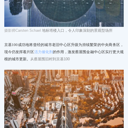
摄影师
Carsten Schael
地标塔楼入口，令人印象深刻的景观型场所
京基100成功地将曾经的城市老旧中心区升级为持续繁荣的中央商务区，
现今仍发挥着片区
活力催化剂
的作用，激发蔡屋围金融中心区实行更大规
模的城市更新。
从蔡屋围旧村到京基
100