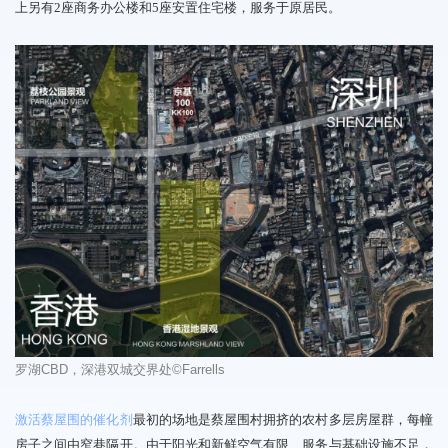
上另有2座商务办公楼和5座安置住宅楼，服务于原居民。
罗湖
CBD
，深港双城交界处
©Farrells
激活蔡屋围的催化剂
最初的场地是蔡屋围村拥挤的农村多层房屋群，每幢
房子之间由窄巷隔开。由于阳光和新鲜空气有限、服务与基础设施不足，