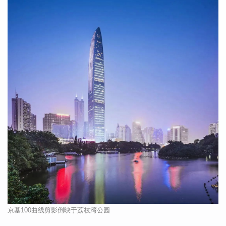
京基
100
曲线剪影倒映于荔枝湾公园