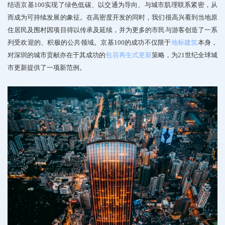
结语
京基100实现了
绿色低碳、以交通为导向、与城市肌理联系紧密
，从
而成为可持续发展的象征。在高密度开发的同时，我们很高兴看到当地原
住居民及围村因项目得以传承及延续，并为更多的市民与游客创造了一系
列
受欢迎的、积极的公共领域。
京基100的成功不仅限于
地标建筑
本身，
对深圳的城市贡献亦在于其成功的
包容再生式更新
策略，为21世纪全球城
市更新提供了一项新范例。