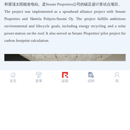
和屋顶太阳能发电站。是Senate Properties公司的碳足迹计算试点项目。
The project was implemented as a spearhead alliance project with Senate
Properties and Hartela Pohjois-Suomi Oy. The project fulfills ambitious
environmental and lifecycle goals, including energy recycling and a solar
power station on the roof. It also served as Senate Properties' pilot project for
carbon footprint calculation.
首页
赛事
探索
招聘
我
©️ PES-Architects