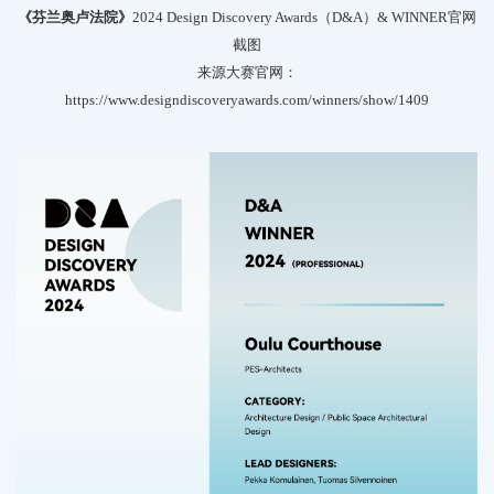
《芬兰奥卢法院》
2024 Design Discovery Awards（D&A）& WINNER官网
截图
来源大赛官网：
https://www.designdiscoveryawards.com/winners/show/1409