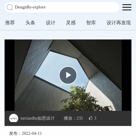
推荐
头条
设计
灵感
智库
设计再发现
Play
Video
neriandhu如恩设计
播放：
235
3
发布：
2022-04-11