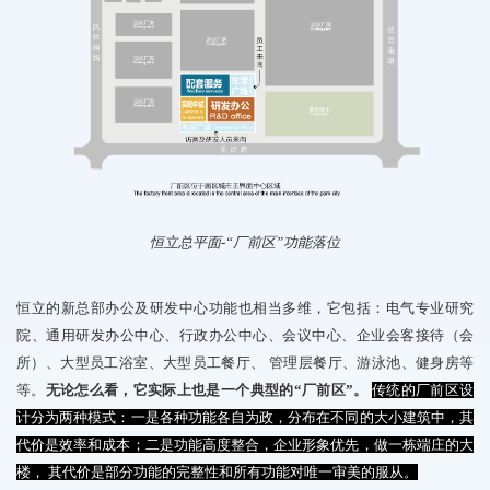
恒立总平面
-
“厂前区”功能落位
恒立的新总部办公及研发中心功能也相当多维，它包括：
电气
专业
研究
院
、
通用
研发办公
中心
、行政
办公
中心、
会议中心
、
企业
会客接待
（
会
所）
、
大型
员工浴室、
大型
员工
餐厅
、
管理层餐厅
、游泳池、健身房
等
等
。
无论怎么看，它实际上也是一个典型的“厂前区”
。
传统的厂前区设
计分为两种模式：一是各种功能各自为政，分布在不同的大小建筑中，其
代价是效率和成本；二是功能高度整合，企业形象优先，做一栋端庄的大
楼，
其代价是部分功能的完整性和所有功能对唯一审美的服从。