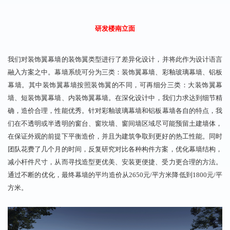
研发楼
南立面
我们对装饰
翼
幕墙的装饰
翼
类型进行了差异化设计，并将此作为设计语言
融入方案之中
。
幕墙系统可分为三类：装饰
翼
幕墙、彩釉玻璃幕墙、铝板
幕墙。其中装饰
翼
幕墙按照装饰翼的不同，可再细分三类：大装饰
翼
幕
墙、短装饰
翼
幕墙、内装饰
翼
幕墙。
在深化
设计
中
，我们力求达到细节精
确，造价合理，性能优秀。
针对
彩釉玻璃幕墙和铝板幕墙
各自的特点
，我
们在不透明或半透明的窗台、
窗坎墙
、窗间
墙区域
尽可能预留
土建墙体，
在保证外观的前提下平衡造价，并且为建筑争取到更好的热工性能。
同时
团队花费了
几个月的时间，反复研究对比各种构件方案，优化幕墙结构，
减小杆件尺寸，从而寻找造型更优美、安装更便捷、受力更合理的
方法
。
通过不断
的
优化，
最终幕墙的平均造价从
2
650
元
/
平方米降低到
1
800
元
/
平
方米
。