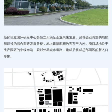
新的
恒立国际研发中心是恒立为满足企业未来发展、完善企业总部的功能
所建设的综合型研发服务楼，地上建筑
面积
约五万平方米。
项目
场
地位于
生产园区
的中线南端
，
紧邻
外界
城市道路
，
建成后
将成总部园区
的新入口
形象
。