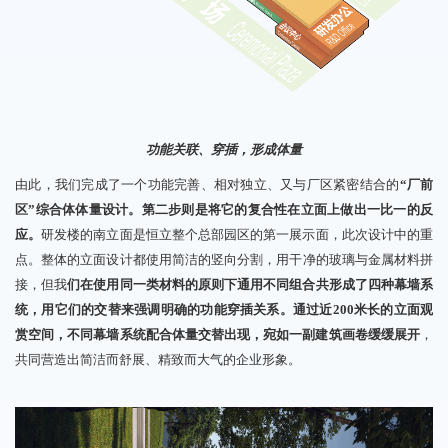
功能关联、穿插，形成体量
由此，我们完成
了一个功能完善、相对独立、又与厂区紧密结合的
“
厂前
区”综合体体量设计
。
第二步则是将它的复合性在立面上做出一比一的反
应。
研发楼
的南立面是
恒
立整个
总部园区的
第一展示面
，
此次
设计中的重
点
。
整体的立面设计都使用
简洁的
竖向
分割
，
用
干净的玻璃
与
金属材料
拼
接，但
我
们
在使用同一类材料的原则下通用不同组合共形成了
四种幕墙系
统
，
用它们的交替来强调
明确的
功能
穿插
关系。通过近
200
米长的立面观
赏空间，不同幕墙系统配合体量交替出现，宛如一副建筑画卷缓缓展开
，
共同营造出
简洁
而
舒展、
精致而
大气的
企业
形象。