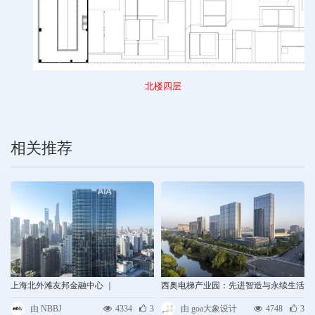
北
楼
四
层
相关推荐
上海北外滩友邦金融中心 ｜
西奥电梯产业园：先进智造与永续生活
NBBJ&#160;
兼容的“未来工厂”｜goa大象设计
由 NBBJ
4334
3
由 goa大象设计
4748
3