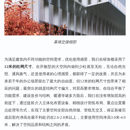
幕墙交接
细部
为满足建筑内不同功能的空间需求
，优化使用感受，我们
在
研发楼
采用了
1
2
米的柱网尺寸
。
在开敞型的大空间内做到
少柱甚至
无柱，无论自然光
照、通风换气，还是使用者的心理感受，都获得了一定的改善，并且为
未
来若干年
的
办公场景
留出了最大的自由度。
但
1
2
米的柱网尺寸也带来了相
应的问题，最突出的就是结构尺寸偏大，对层高要求增加。在综合平衡了
功能需求、建设造价与结构、暖通等诸多方面后，我们在没有增加层高的
前提下，通过
提前介入
立体化布置设备、精细设计管线布局、重点位置重
点处理等方式，实现了主要空间全部自然排烟、管线无交叉，保证装修
完
成后室内净高在最不利处仍在
2.6
-2.8
米以上，主要使用空间净高
3.0
米
-
4.0
米
，
解决了
空间
品质和
结构
之间的矛盾。