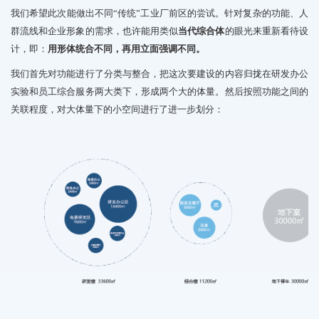
我们希望此次能做出不同“传统”工业厂前区的尝试。针对复杂的功能、人
群流线和企业形象的需求，也许能用类似
当代综合体
的眼光来重新看待设
计，即：
用
形体统合不同，再用立面强调不同。
我们
首先对
功能
进行了
分类与整合
，
把
这次要建设的内容
归拢在
研发办公
实验和员工综合服务两大
类下
，
形成两个大的体量。然后
按照功能之间的
关联
程度
，
对大体量下的小空间
进行了
进一步
划分
：