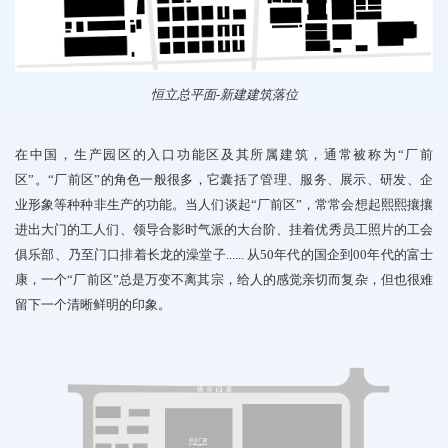
恒立总平面
-
新建建筑落位
在中国，生产园区的入口功能区及其所属建筑，通常被称为“厂前
区”。“厂前区”的角色一般很多，它囊括了管理、服务、展示、研发、企
业形象等种种非生产的功能。
当人们谈起“厂前区”，常常会想起熙熙攘攘
进出大门的工人们、领导合影时气派的大台阶、挂着优秀员工照片的工会
俱乐部、乃至门口排着长龙的澡堂子
......
从
50
年代的国企到
00
年代的富士
康，一个“厂前区”总是万变不离其宗，给人的感觉亲切而复杂，但也很难
留下一个清晰鲜明的印象。