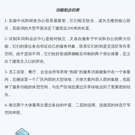
功能初步归类
1-
实验中试和研发办公联系最紧密，它们相互咬合，成为主楼的核心部
分，其延绵的大型平面决定了建筑近
200
米的长度。
2-
试制车间和会议中心是相对独立，又各自服务于中试和办公的两大功
能，它们的落位各自邻近自己的服务对象，联系它们的则是
交流区
等共享
空间。由于进深不同，它们恰好形成两侧略呈对称的两个突出体量，定义
出了建筑主入口的所在。
3-
员工浴室、餐厅、企业会所等所有“热闹”的服务功能被集中在一个体量
内，北侧设置一个厂区内部的大型绿地，
方便大量
内部人群的集散，也延
伸了服务功
能的休憩空间，与生产区域也通过共享绿地达到了更紧密的结
合。
4-
南北两个大体量再次通过各自的中庭、
二
层的连廊、连接层的休息厅等
空间串联。