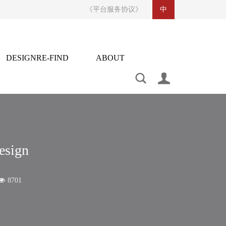
《平台服务协议》
中
DESIGNRE-FIND
ABOUT
CONTACT US
设计再发现
关于
indesignaddcom@foxmail.com
https://weibo.com/u/2530221873
合作联系：136 6001 3049 / 奖项申报：159 8919 3049
ign
8701