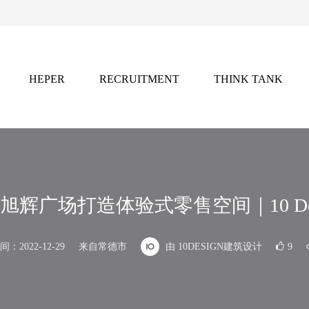
HEPER
RECRUITMENT
THINK TANK
灵感
招聘
智库
2021年，凭借独特的全球创意资源网络，
前沿的行业洞察与灵感库藏。
产业链的权威内容矩阵。
旭辉广场打造体验式零售空间｜10 Des
灵感库，发掘前沿设计趋势与跨学科创新实践。
：2022-12-29
来自常德市
由 10DESIGN建筑设计
9
ist」
：推动行业未来的国际竞赛平台，聚焦设计新锐力量。
化。