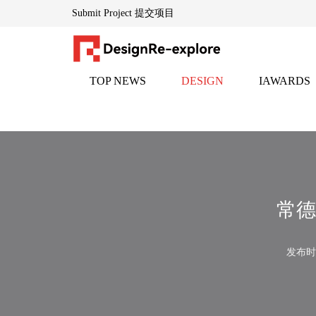
Submit Project 提交项目
TOP NEWS
DESIGN
IAWARDS
DesignRe-explore设计再探索「www.indesignadd.com 」
头条
设计
邸赛
— — 全球创意生态的灵感引擎
隶属于英国伦敦DESIGNREEXPLORE传媒集团，创立于
为设计师、地产家居专业人士及文化创意从业者提供每日
平台通过整合千家国际合作伙伴资源，构建了横跨设计全
常德
核心品牌：
▸
HEPER创意黑皮书「www.heperdesign.com 」
：全球创意
发布时间
▸
iawards邸赛设计竞赛中心「www.indesignadd.com/Match/L
以"再探索"为基因，持续赋能设计生态的对话、碰撞与进